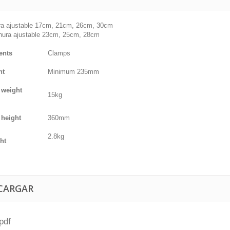
ra ajustable 17cm, 21cm, 26cm, 30cm
ura ajustable 23cm, 25cm, 28cm
ents
Clamps
ht
Minimum 235mm
 weight
15kg
 height
360mm
2.8kg
ht
CARGAR
pdf