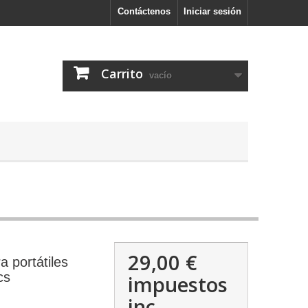
Contáctenos
Iniciar sesión
Carrito
vacío
29,00 €
a portátiles
cs
impuestos
inc.