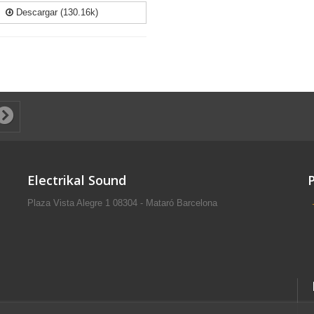
Descargar (130.16k)
Electrikal Sound
Plaza Vista Alegre 1 08304 - Mataró Barcelona