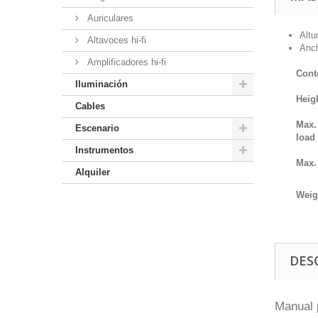
Auriculares
Altu
Altavoces hi-fi
Anch
Amplificadores hi-fi
Cont
Iluminación
Heig
Cables
Max.
Escenario
load
Instrumentos
Max.
Alquiler
Weig
DES
Manual 