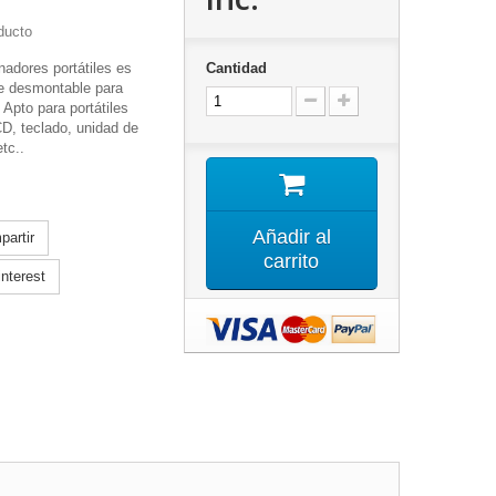
ducto
nadores portátiles es
Cantidad
e desmontable para
Apto para portátiles
CD, teclado, unidad de
tc..
Añadir al
artir
carrito
nterest