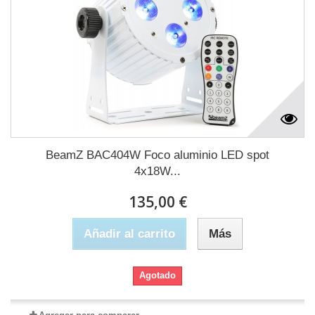
BeamZ BAC404W Foco aluminio LED spot
4x18W...
135,00 €
Añadir al carrito
Más
Agotado