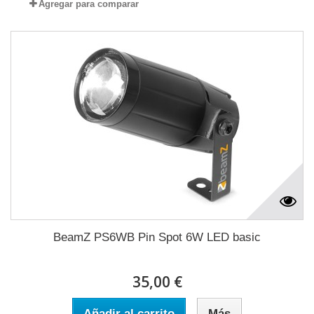
Agregar para comparar
BeamZ PS6WB Pin Spot 6W LED basic
35,00 €
Añadir al carrito
Más