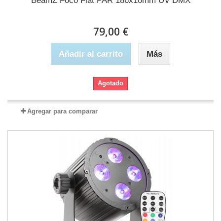
BeamZ Foco Flat PAR 186x10mm UV DMX
79,00 €
Añadir al carrito
Más
Agotado
Agregar para comparar