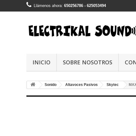
Llámenos ahora:
650256786 - 625053494
INICIO
SOBRE NOSOTROS
CO
Sonido
Altavoces Pasivos
Skytec
MA