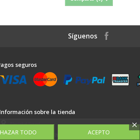
Síguenos
Pagos seguros
Información sobre la tienda
Electrikal Sound
CHAZAR TODO
ACEPTO
Llámenos ahora:
650256786 - 625053494