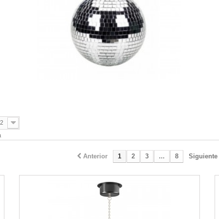
2
a
Anterior
1
2
3
...
8
Siguiente