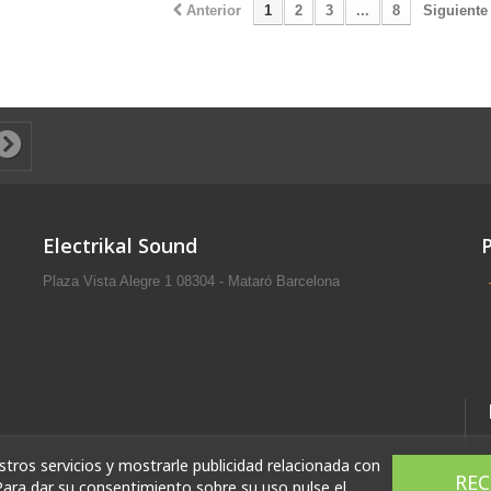
Anterior
1
2
3
...
8
Siguiente
Electrikal Sound
Plaza Vista Alegre 1 08304 - Mataró Barcelona
stros servicios y mostrarle publicidad relacionada con
RE
Para dar su consentimiento sobre su uso pulse el