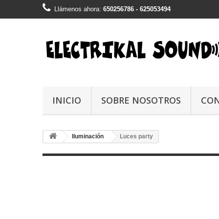
Llámenos ahora:
650256786 - 625053494
INICIO
SOBRE NOSOTROS
CO
Iluminación
Luces party