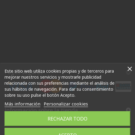
Este sitio web utiliza cookies propias y de terceros para
Pagos seguros
mejorar nuestros servicios y mostrarle publicidad
relacionada con sus preferencias mediante el análisis de
sus hábitos de navegación. Para dar su consentimiento
sobre su uso pulse el botón Acepto.
Más información
Personalizar cookies
Información sobre la tienda
RECHAZAR TODO
Powered by LNXGEST - José Pozo Ramos - NIF-38799932-J