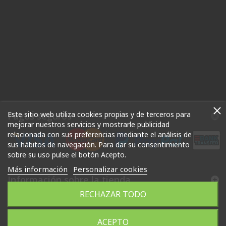
Este sitio web utiliza cookies propias y de terceros para
Pagos seguros
mejorar nuestros servicios y mostrarle publicidad
relacionada con sus preferencias mediante el análisis de
sus hábitos de navegación. Para dar su consentimiento
sobre su uso pulse el botón Acepto.
Más información
Personalizar cookies
Información sobre la tienda
RECHAZAR TODO
Powered by LNXGEST - José Pozo Ramos - NIF-38799932-J
ACEPTO