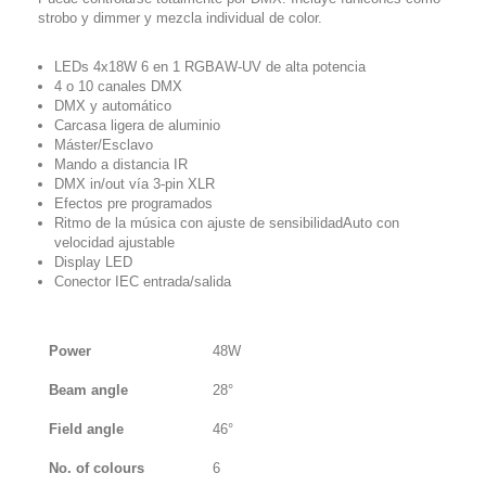
strobo y dimmer y mezcla individual de color.
LEDs 4x18W 6 en 1 RGBAW-UV de alta potencia
4 o 10 canales DMX
DMX y automático
Carcasa ligera de aluminio
Máster/Esclavo
Mando a distancia IR
DMX in/out vía 3-pin XLR
Efectos pre programados
Ritmo de la música con ajuste de sensibilidadAuto con
velocidad ajustable
Display LED
Conector IEC entrada/salida
Power
48W
Beam angle
28°
Field angle
46°
No. of colours
6