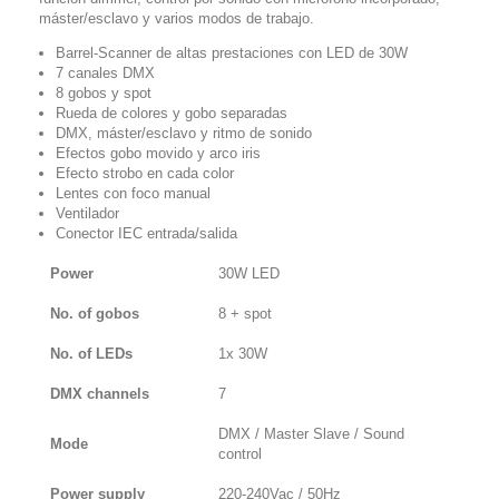
máster/esclavo y varios modos de trabajo.
Barrel-Scanner de altas prestaciones con LED de 30W
7 canales DMX
8 gobos y spot
Rueda de colores y gobo separadas
DMX, máster/esclavo y ritmo de sonido
Efectos gobo movido y arco iris
Efecto strobo en cada color
Lentes con foco manual
Ventilador
Conector IEC entrada/salida
Power
30W LED
No. of gobos
8 + spot
No. of LEDs
1x 30W
DMX channels
7
DMX / Master Slave / Sound
Mode
control
Power supply
220-240Vac / 50Hz