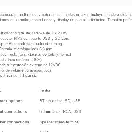
reproductor multimedia y botones iluminados en azul. Incluye mando a distanc
iones de karaoke, control echo y display de pantalla dinámica. También perfec
ificador digital de karaoke de 2 x 200W
roductor MP3 con puerto USB y SD Card
ptor Bluetooth para audio streaming
Entrada micrófono jack 6.3 mm
pop, rock, jazz, clásica, cortada y normal
ada línea estéreo (RCA)
ada alimentación externa de 12VDC
rol de volumen/graves/agudos
uye mando a distancia
d
Fenton
back options
BT streaming, SD, USB
ut connections
6.3mm Jack, RCA, USB
ker connections
Speaker screw terminal