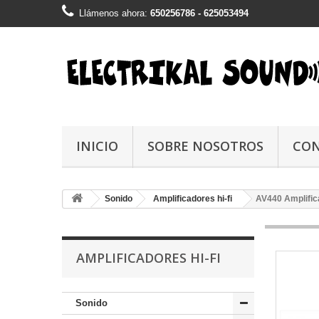
Llámenos ahora:
650256786 - 625053494
INICIO
SOBRE NOSOTROS
CO
Sonido
Amplificadores hi-fi
AV440 Amplific
AMPLIFICADORES HI-FI
Sonido