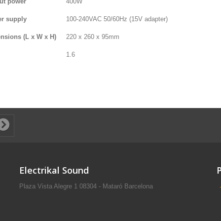
ut power
400W
r supply
100-240VAC 50/60Hz (15V adapter)
nsions (L x W x H)
220 x 260 x 95mm
1.6
Electrikal Sound
Plaza Vista Alegre 1 08304 - Mataró Barcelona