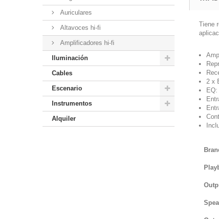
Auriculares
Tiene 
Altavoces hi-fi
aplicac
Amplificadores hi-fi
Ampl
Iluminación
Rep
Rece
Cables
2 x 
Escenario
EQ: 
Entr
Instrumentos
Entr
Cont
Alquiler
Incl
Bran
Play
Outp
Spea