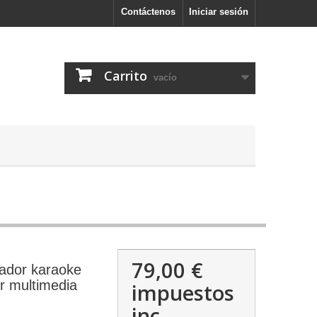
Contáctenos
Iniciar sesión
Carrito
vacío
79,00 €
cador karaoke
r multimedia
impuestos
inc.